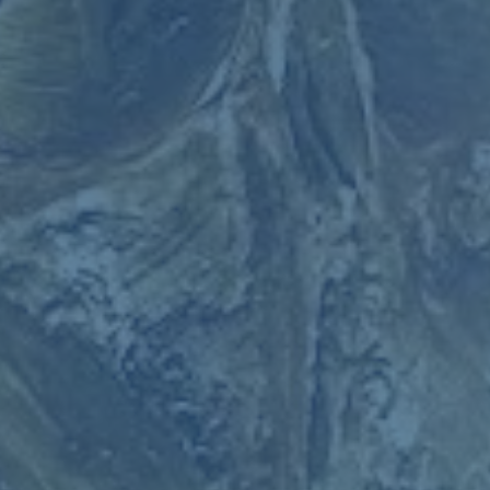
因掌握了详细数据和关键镜头 依然可以从容参与讨论 这种被技术补全
的观赛体验 正是2026世界杯比分APP热门的现实写照
并非所有应用都能在世界杯期间脱颖而出 回顾以往大赛和当前趋势 那
些真正成为热门的2026世界杯比分APP 通常具备几类核心能力 首先
是
实时稳定的推送机制
进球 红牌 点球 VAR判罚等事件必须在极短时
间内触达用户 并保证准确率 其次是
清晰直观的信息组织
同一时间可
能有多场比赛进行 APP需要通过标签 筛选 收藏和分组等方式 帮助用
户快速找到自己关注的队伍和赛程 第三是
数据的深度与可读性平衡
如
果只有简单比分和射门次数 对资深球迷不够 但若界面堆满高阶统计又
会让普通用户望而却步 因此优秀应用往往采用层级化设计 主界面展示
基础信息 需要更专业内容时 可逐层点击进入xG 传控网络 或球员雷达
图等页面 最后是
多终端同步体验
用户在手机看实时比分 在平板看技
术统计 在电脑网页上回看数据报告 数据都能自动关联 同步历史记录