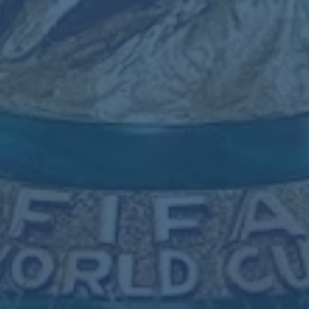
在2026世界杯比分APP热门的进程中 内容边界和版权合规也是不得不
面对的话题 由于视频版权严格受控 比分APP通常只能提供文字直播
动画演示和允许范围内的静态内容 同时通过算法和交互设计将这些信
息做得更为生动例如 使用
赛事进程时间轴
让用户像拖动时间线一样回
顾关键节点 用简单动画呈现射门方向和进攻线路 这种在不触碰版权红
线的前提下 尽可能提升观赛替代感的做法 也成为2026世界杯期间各
大APP竞争的重点 有些平台则通过与持权方合作 嵌入短时授权片段或
官方集锦 在比分工具和视频内容之间建立互通 形成从数据到画面的闭
环体验
2026世界杯只是一个放大镜 让我们更集中地看到比分APP在用户生活
中的重要性 当世界杯落幕 那些在大赛中积累了口碑和用户黏性的应用
并不会随着赛事结束而黯淡 相反 它们会把成熟的技术和界面迁移到五