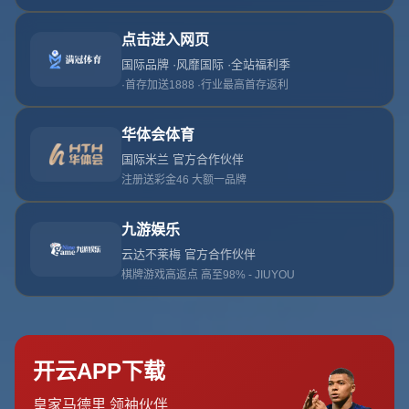
当全球球迷把目光投向2026世界杯时 一股新的观赛浪潮也正在悄然成
形 那就是围绕比分数据和即时情报延展出来的移动应用生态 尤其是各
类专注即时比分与数据分析的APP 正在成为球迷手机里的必备工具 比
起四年前 单纯只看直播已经难以满足深度球迷的需求 他们更希望随时
掌握赛前情报 实时进球提醒 球员伤停变化 甚至是大数据预测结果 在
这样的背景下 2026世界杯比分APP热门不仅是一种现象 更是一场关
于观赛体验和信息获取方式的深度变革