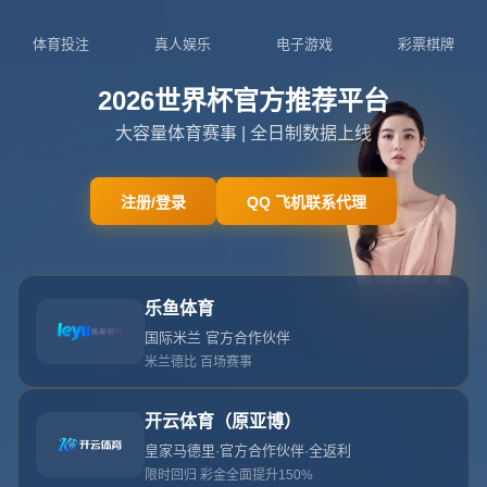
2026世界杯比分APP热门
所属分类：
壹号娱乐
发布时间：
2026-08-06T03:18:04+08:00