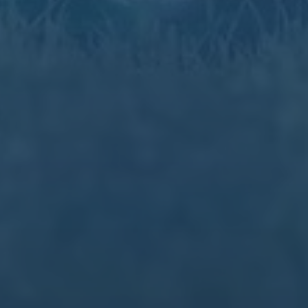
大联赛 洲际杯赛以及本土联赛中 形成长期服务模式 对开发者而言
2026世界杯比分APP热门的意义 不只在于短期的下载量和活跃度 更
在于借助这一全球赛事验证产品结构 功能优先级和用户运营策略 一款
在世界杯中表现出色的APP 往往已经找准了自身定位 是偏重深度数据
分析 还是重视轻量级提醒和娱乐化互动 从而在赛后仍能持续迭代
对于普通球迷来说 面对琳琅满目的2026世界杯比分APP热门选项 更
重要的是根据自身需求做出理性选择 如果你更在意
及时收到进球提醒
和最终比分
可以优先考虑界面简洁 推送稳定的轻量化APP 如果你本
身就是战术 爱好者或数据分析爱好者 则可以尝试支持高级统计图表和
多维度数据查询的专业工具 此外 在使用过程中也需要保持一定克制
避免过度依赖手机推送打断日常生活 有意识地设置免打扰时段 只保留
对关键赛事的通知 既不拖累观赛体验 也让2026世界杯成为一段更健
康和愉快的记忆
【官方指定平台】官方顶级竞技大厅，获取最新盘口赔率与极速在线
体验，大额无忧提款，请认准正版授权。