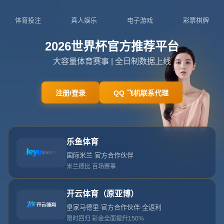
2026世界杯预测推荐入口地址
所属分类：
壹号娱乐
发布时间：
2026-08-08T03:18:03+08:00
在通往2026年世界杯的道路上,无论是铁杆老球迷还是刚刚入坑的新粉
丝,都在寻找一个更高效、更安全、更专业的2026世界杯预测推荐入口