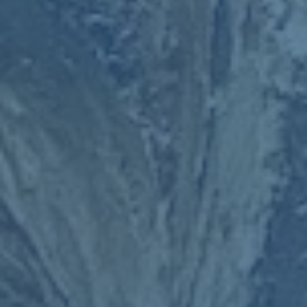
从用户体验角度看,一个高质量的2026世界杯预测推荐入口地址往往还