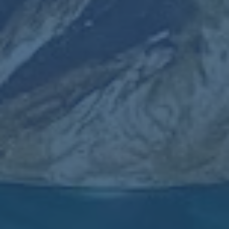
在使用2026世界杯预测推荐入口地址的过程中,一个常见误区是把“推
荐”误解为“保证”。无论平台多么专业,本质上提供的是概率参考而不是
结果承诺。真正成熟的用户,会把这些入口视作辅助工具,而不是决策替
代品。当看到某平台对一场比赛给出70%的胜率预测时,应理解为“在
当前已知信息下,更倾向于此结果”,而不是“必胜”。这种概率思维,既有
助于控制风险,也符合体育赛事的不确定性本质。事实上,很多高水平平
台都会有一栏专门用于展示历史预测胜率、盈亏曲线、典型失败案例,